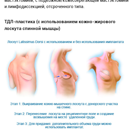
мастэктомией; с подкожной/кожесберегающей мастэктомией
и лимфодиссекцией; отсроченного типа.
ТДЛ-пластика (с использованием кожно-жирового
лоскута спинной мышцы)