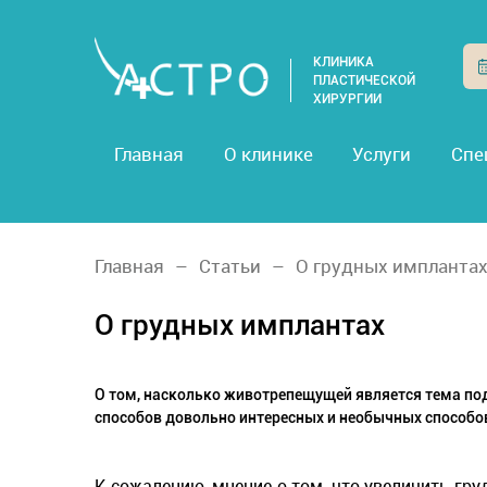
КЛИНИКА
ПЛАСТИЧЕСКОЙ
ХИРУРГИИ
Главная
О клинике
Услуги
Спе
Главная
Статьи
О грудных импланта
О грудных имплантах
О том, насколько животрепещущей является тема под
способов довольно интересных и необычных способов
К сожалению, мнение о том, что увеличить г