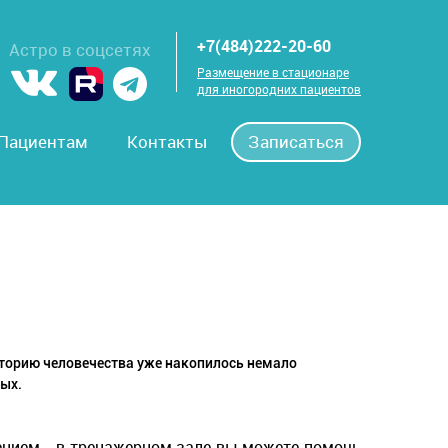
+7(484)222-20-60
Астро в соцсетях
Размещение в стационаре
для иногородних пациентов
Пациентам
Контакты
Записаться
сторию человечества уже накопилось немало
ных.
ением - в тренажерном зале вы можете помочь