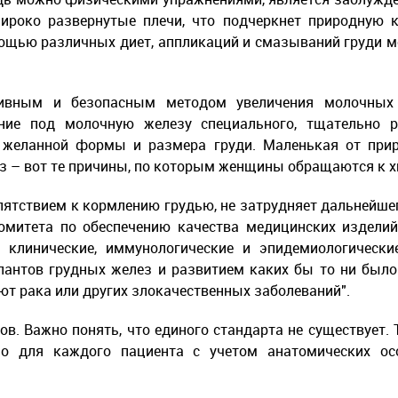
ироко развернутые плечи, что подчеркнет природную 
омощью различных диет, аппликаций и смазываний груди
вным и безопасным методом увеличения молочных ж
ие под молочную железу специального, тщательно ра
 желанной формы и размера груди. Маленькая от при
 – вот те причины, по которым женщины обращаются к хи
епятствием к кормлению грудью, не затрудняет дальнейше
омитета по обеспечению качества медицинских изделий
клинические, иммунологические и эпидемиологически
антов грудных желез и развитием каких бы то ни был
т рака или других злокачественных заболеваний".
в. Важно понять, что единого стандарта не существует. 
но для каждого пациента с учетом анатомических осо