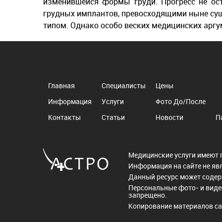
изменившейся формы груди. Прогресс не ост
грудных имплантов, превосходящими ныне сущ
типом. Однако особо веских медицинских аргу
Главная
Специалисты
Цены
Информация
Услуги
Фото До/После
Контакты
Статьи
Новости
П
Медицинские услуги имеют 
Информация на сайте не яв
Данный ресурс может соде
Персональные фото- и виде
запрещено.
Копирование материалов са