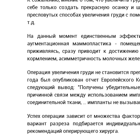
себе только создать прекрасную осанку и ш
пресловутых способах увеличения груди с п
т.д.
На данный момент единственным эффекти
аугментационная маммопластика - помещен
приживляясь, сразу приводит к достижению
кормлением, асимметричность молочных желез
Операция увеличения груди не становится пр
года был опубликован отчет Европейского К
следующий вывод: "Получены убедительные 
причинной связи между использованием импл
соединительной ткани, … импланты не вызываю
Успех операции зависит от множества факторо
вариант разреза подбирается индивидуаль
рекомендаций оперирующего хирурга.