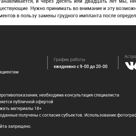
анавливается, и через десять или двадцать лет мы, н
ествующие. Нужно принимать во внимание и эту возможн
ментов в пользу замены грудного импланта после определе
Астро
График работы
ежедневно с 9-00 до 20-00
ациентам
противопоказания, необходима консультация специалиста
ляется публичной офертой
ржать материалы 18+
оданные получены с согласия субъектов. Использование фотограф
йта запрещено.