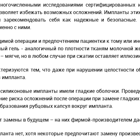
ногочисленными исследованиями сертифицированных и
, позволяет избежать возможных осложнений. Импланты эти
и зарекомендовать себя как надежные и безопасные. 
енно с ними.
димой операции и предпочтением пациентки к тому или и
ный гель - аналогичный по плотности тканям молочной ж
 – мягче, но в любом случае при сжатии оставляет иллюз
теризуются тем, что даже при нарушении целостности о
з импланта.
 силиконовые импланты имели гладкие оболочки. Провед
ие риска осложнений после операции при замене гладких
 образования рубцовых капсул вокруг импланта.
т замены в будущем – на них фирмой-производителем да
ланта нет, хотя некоторые предпочитают замену произве