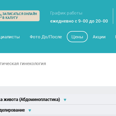
График работы
ЗАПИСАТЬСЯ ОНЛАЙН
В КАЛУГУ
ежедневно с 9-00 до 20-00
циалисты
Фото До/После
Цены
Акции
тическая гинекология
а живота (Абдоминопластика)
08 Иссечение кожи и подкожно-жировой клетчатки передней брюшн
делирование
м пупка: 1 категория