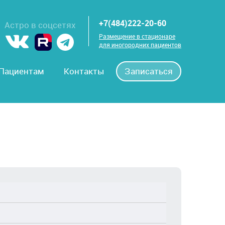
+7(484)222-20-60
Астро в соцсетях
Размещение в стационаре
для иногородних пациентов
Пациентам
Контакты
Записаться
ой стенки (абдоминопластика) с