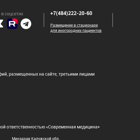
мы, пигментный невус, липомы, атеромы,
+7(484)222-20-60
 в соцсетях
Размещение в стационаре
для иногородних пациентов
ий, размещенных на сайте, третьими лицами
нной ответственностью «Современная медицина»
Минздрав Калужской обл.