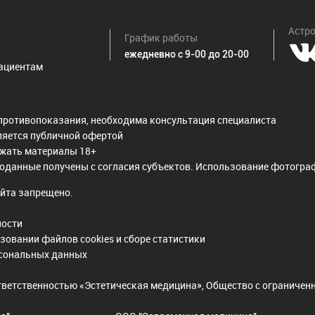
17 Удаление доброкачественных новообразований кожи. (Гемангио
площадь более 10 см2, сложный)
Астро
График работы
ежедневно с 9-00 до 20-00
04.002 Ревизия послеоперационной раны под наркозом
ациентам
ься
противопоказания, необходима консультация специалиста
ляется публичной офертой
ржать материалы 18+
оданные получены с согласия субъектов. Использование фотограф
йта запрещено.
ности
зовании файлов cookies и сборе статистики
рсональных данных
тветственностью «Эстетическая медицина», Общество с ограниче