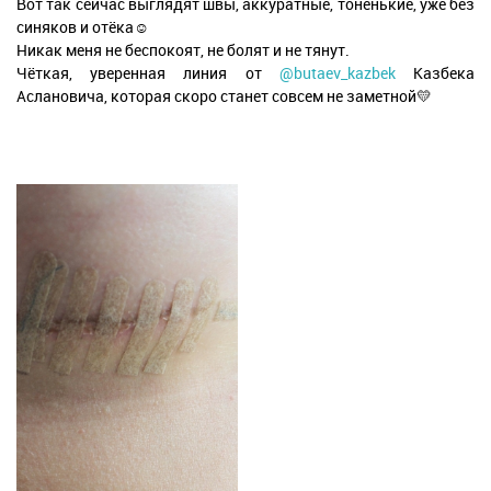
Вот так сейчас выглядят швы, аккуратные, тоненькие, уже без
синяков и отёка☺️
Никак меня не беспокоят, не болят и не тянут.
Чёткая, уверенная линия от
@butaev_kazbek
Казбека
Аслановича, которая скоро станет совсем не заметной💛