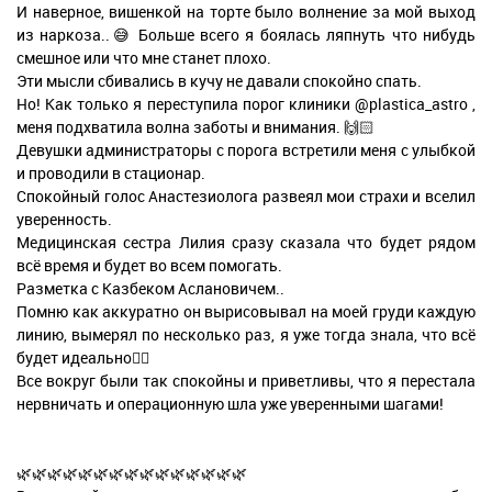
И наверное, вишенкой на торте было волнение за мой выход
из наркоза..😅 Больше всего я боялась ляпнуть что нибудь
смешное или что мне станет плохо.
Эти мысли сбивались в кучу не давали спокойно спать.
Но! Как только я переступила порог клиники @plastica_astro ,
меня подхватила волна заботы и внимания. 🙌🏻
Девушки администраторы с порога встретили меня с улыбкой
и проводили в стационар.
Спокойный голос Анастезиолога развеял мои страхи и вселил
уверенность.
Медицинская сестра Лилия сразу сказала что будет рядом
всё время и будет во всем помогать.
Разметка с Казбеком Аслановичем..
Помню как аккуратно он вырисовывал на моей груди каждую
линию, вымерял по несколько раз, я уже тогда знала, что всё
будет идеально👌🏻
Все вокруг были так спокойны и приветливы, что я перестала
нервничать и операционную шла уже уверенными шагами!
🌿🌿🌿🌿🌿🌿🌿🌿🌿🌿🌿🌿🌿🌿🌿