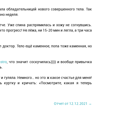
ала обладательницей нового совершенного тела. Так
вно неделя.
гче. Уже спина распрямилась и хожу не согнувшись.
то прогресс! Не лёжа, ни 15-20 мин и легла, а три часа
л доктор. Тело ещё каменное, попа тоже каменная, но
stro
, что значит соскучилась)))) и вообще привычка
ь.
 и гуляла. Немного… но это ж какое счастье для меня!
ь куртку и кричать: «Посмотрите, какая я теперь
Отчет от 12.12.2021 →