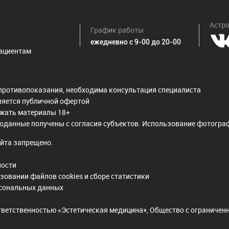
Астро
График работы
ежедневно с 9-00 до 20-00
ациентам
противопоказания, необходима консультация специалиста
ляется публичной офертой
ржать материалы 18+
оданные получены с согласия субъектов. Использование фотограф
йта запрещено.
ности
зовании файлов cookies и сборе статистики
рсональных данных
тветственностью «Эстетическая медицина», Общество с ограниче