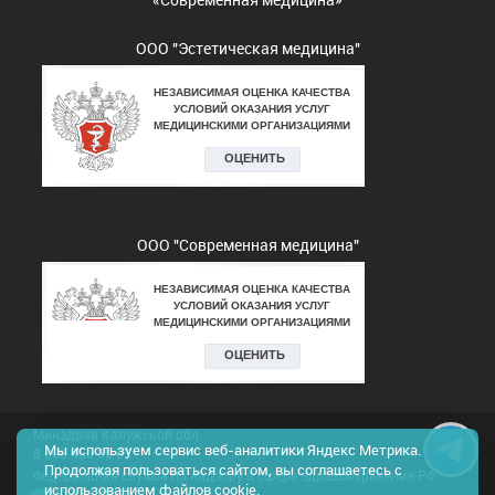
ООО "Эстетическая медицина"
ООО "Современная медицина"
Минздрав Калужской обл.
Мы используем сервис веб-аналитики Яндекс Метрика.
8 800 450 30 03
Продолжая пользоваться сайтом, вы соглашаетесь с
Федеральная служба по надзору в сфере здравоохранения РФ
использованием файлов cookie.
8 800 550 99 03