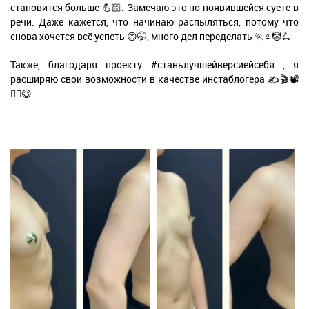
становится больше 💪🏻. Замечаю это по появившейся суете в
речи. Даже кажется, что начинаю распыляться, потому что
снова хочется всё успеть 😄🤭, много дел переделать 🏃♀️🤡🛴
Также, благодаря проекту #станьлучшейверсиейсебя , я
расширяю свои возможности в качестве инстаблогера ✍🎬📽
☝🏻😄